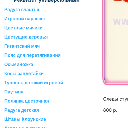
Реквизит универсальный
Радуга счастья
Игровой парашют
Цветные мячики
Цветущие деревья
Гигантский мяч
Пояс для перетягивания
Осьминожка
Косы заплетайки
Туннель детский игровой
Паутина
Следы сту
Полянка цветочная
800
р.
Радуга детская
Штаны Клоунские