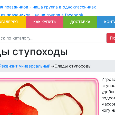
ОГАЛЕРЕЯ
КАК КУПИТЬ
ДОСТАВКА
КОНТ
По
ы ступоходы
Реквизит универсальный
->
Следы ступоходы
Игров
ступн
удобн
подход
массо
ногу н