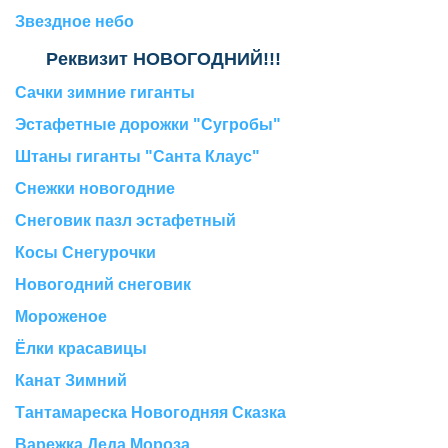
Звездное небо
Реквизит НОВОГОДНИЙ!!!
Сачки зимние гиганты
Эстафетные дорожки "Сугробы"
Штаны гиганты "Санта Клаус"
Снежки новогодние
Снеговик пазл эстафетный
Косы Снегурочки
Новогодний снеговик
Мороженое
Ёлки красавицы
Канат Зимний
Тантамареска Новогодняя Сказка
Варежка Деда Мороза