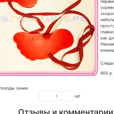
переме
сорев
скорос
небол
просто
главно
как дл
Реком
коман
Следы
800
р.
походы синие
-шт
Отзывы и комментарии